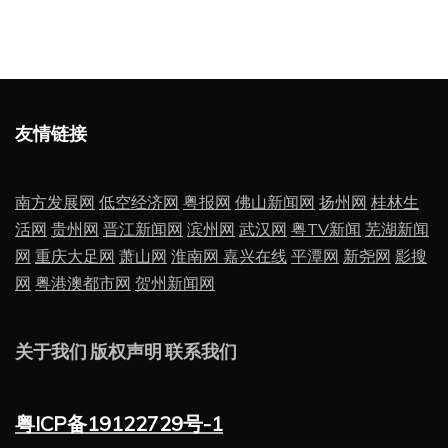
友情链接
南方发展网
低空经济网
粤报网
佛山新闻网
扬州网
桂林生
活网
贵州网
晋江新闻网
滨州网
武汉网
粤TV新闻
芜湖新闻
网
重庆大足网
萧山网
淮南网
嘉兴在线
平潭网
新尧网
影搜
网
粤港澳都市网
贺州新闻网
关于我们
版权声明
联系我们
粤ICP备19122729号-1