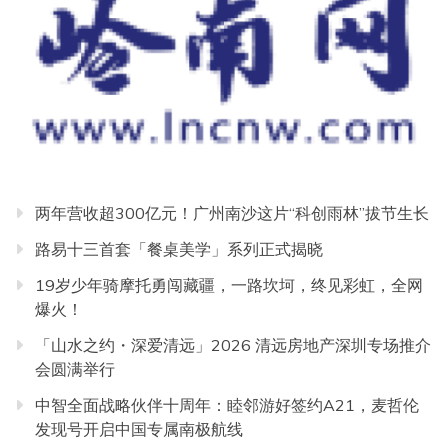
两年营收超300亿元！广州南沙这片“科创雨林”拔节生长
路易十三首套「餐桌美学」系列正式揭晓
19岁少年骑摩托勇闯藏疆，一路坎坷，终见彩虹，全网
爆火！
「山水之约・深爱清远」2026 清远房地产深圳专场推介
会圆满举行
中智全面战略伙伴十周年：睦邻游好签约A21，麦哲伦
发现号开启中国专属南极航线