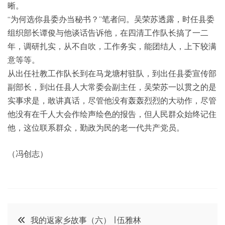
晰。
“为何选你县委办当秘书？”笔者问。吴荣苏透露，时任县委
组织部长谭俊与他谈话告诉他，在四清工作队长搞了一二
年，调研扎实，从不自吹，工作务实，能团结人，上下较满
意等等。
从出任社教工作队长到在马龙塘村驻队，到出任县委宣传部
副部长，到出任县人大常委会副主任，吴荣苏一以贯之的是
实事求是，敢讲真话，尽管他没有轰轰烈烈的大动作，尽管
他没有在千人大会作绘声绘色的报告，但人民群众始终记住
他，这位联系群众，勤政为民的老一代共产党员。
（冯创志）
文
我的返家乡故事（六） ∣ 伍雅林