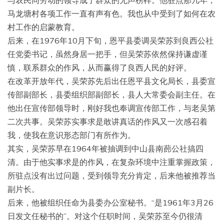
与农民同劳动的领导成了群众的无声榜样。他驻点那几年，
马龙塘村各项工作一直有声有色。我也从中受到了如何在农
村工作的启蒙教育。
后来，在1976年10月下旬，恩平县委调吴荣苏到良西公社
任党委书记，虽然身居一把手，但吴荣苏依然保持谦虚谨
慎，联系群众的作风，从而赢得了良西人民的好评。
在改革开放年代，吴荣苏先后出任恩平县文化局长，县委宣
传部副部长，县委组织部副部长，县人大常委会副主任。在
他出任宣传部领导时，刚好我也奉调宣传部工作，与老吴第
二次共事。吴荣苏实事求是敢讲真话的作风又一次感召着
我，使我在意识形态部门有所作为。
其实，吴荣苏早在1964年被抽调到中山县南蓢公社搞四
清。由于他实事求是的作风，在复杂环境中注重掌握政策，
所驻点没有出过问题，受到领导充分肯定，后来他被推荐当
副片长。
后来，他被组织任命为县委办公室秘书。“是1961年3月26
日发文任秘书的”。对这个任职时间，吴荣苏至今仍很清