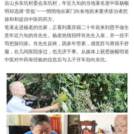
吉山乡东坑村委会东坑村，年近九旬的当地著名老中医杨暢
明却选择“登低”一一悄悄地在家门向各地前来要求疹治者把
脉和和提供中医药药方。
笔者走进杨老的住家，正看到重庆籍二十年前来到恩平做生
意年近六旬的肖先生。杨老热情招呼肖先生入座，并一丝不
苟把脉问疹。肖先生反映，因多年劳累，感觉肝与胃很不舒
服，在几间医院疹过，也无济于事。从媒体上获悉杨暢明老
中医对中药有经验的信息后与儿子开车劲向东坑。