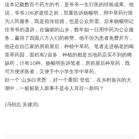
这本记载数百个药方的书，是爷爷一生行医的经验成果。他
说，爷爷106岁逝世之前，郑重告诉杨暢明，用中草药行医
为人民服务，既是祖传祖德，也是公众所需。后来杨暢明记
住爷爷的遗训，在偏僻的山乡，数年如一日用中药为公众服
务，赢得了四面八方人们的称赞。他不但为患者免费开方，
他还在自己家的房前屋后，种植中草药。笔者走进杨老的喝
茶草药园，面积有2亩多，种植的都是当地药店买不到的稀
缺药，计有10种。杨暢明告诉笔者，房前屋后种草药，既
可方便求医者，又便于中小学生学中草药。
好一个“山乡白求恩”，好一个重阳“登低”，在乡村振兴的大
潮中，一桩桩新人新事不是令人耳目一新吗？
(冯创志 吴健洪)