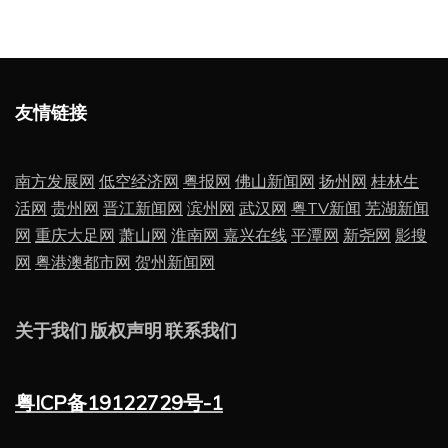
友情链接
南方发展网
低空经济网
粤报网
佛山新闻网
扬州网
桂林生
活网
贵州网
晋江新闻网
滨州网
武汉网
粤TV新闻
芜湖新闻
网
重庆大足网
萧山网
淮南网
嘉兴在线
平潭网
新尧网
影搜
网
粤港澳都市网
贺州新闻网
关于我们
版权声明
联系我们
粤ICP备19122729号-1