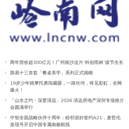
两年营收超300亿元！广州南沙这片“科创雨林”拔节生长
路易十三首套「餐桌美学」系列正式揭晓
19岁少年骑摩托勇闯藏疆，一路坎坷，终见彩虹，全网
爆火！
「山水之约・深爱清远」2026 清远房地产深圳专场推介
会圆满举行
中智全面战略伙伴十周年：睦邻游好签约A21，麦哲伦
发现号开启中国专属南极航线