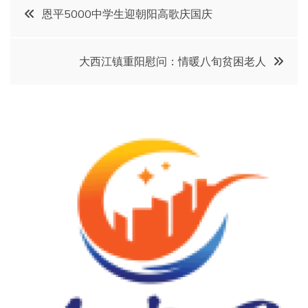
文
恩平5000中学生迎朝阳高歌庆国庆
章
大西江镇重阳慰问：情暖八旬贫困老人
导
航