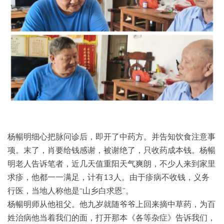
杨暢明细心把脉问诊后，即开了中药方。并告知饮食注意事
项。末了，肖要给钱感谢，被谢绝了，只收药成本钱。杨暢
明老人告诉笔者，近几天值重阳天气爽朗，不少人来到家里
求疹，他都一一满足，计有13人。由于疹病不收钱，义务
行医，当地人称他是“山乡白求恩”。
杨暢明师从他祖父。他九岁就随爷爷上回来摘中草药，为百
姓治病他当着我们的面，打开那本《各等杂症》告诉我们，