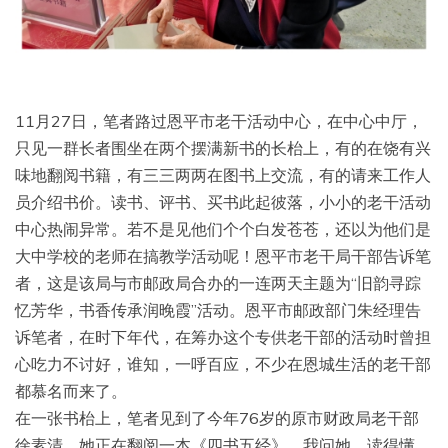
11月27日，笔者路过恩平市老干活动中心，在中心中厅，
只见一群长者围坐在两个摆满新书的长枱上，有的在饶有兴
味地翻阅书籍，有三三两两在图书上交流，有的请来工作人
员介绍书价。读书、评书、买书此起彼落，小小的老干活动
中心热闹异常。若不是见他们个个白发苍苍，还以为他们是
大中学校的老师在搞教学活动呢！恩平市老干局干部告诉笔
者，这是该局与市邮政局合办的一连两天主题为“旧韵寻踪
忆芳华，书香传承润晚霞”活动。恩平市邮政部门朱经理告
诉笔者，在时下年代，在筹办这个专供老干部的活动时曾担
心吃力不讨好，谁知，一呼百应，不少在恩城生活的老干部
都慕名而来了。
在一张书枱上，笔者见到了今年76岁的原市财政局老干部
徐素清，她正在翻阅一本《四书五经》，我问她，读得懂