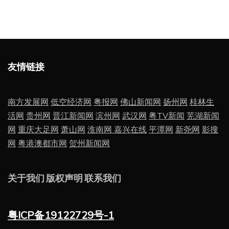
友情链接
南方发展网
低空经济网
粤报网
佛山新闻网
扬州网
桂林生
活网
贵州网
晋江新闻网
滨州网
武汉网
粤TV新闻
芜湖新闻
网
重庆大足网
萧山网
淮南网
嘉兴在线
平潭网
新尧网
影搜
网
粤港澳都市网
贺州新闻网
关于我们
版权声明
联系我们
粤ICP备19122729号-1