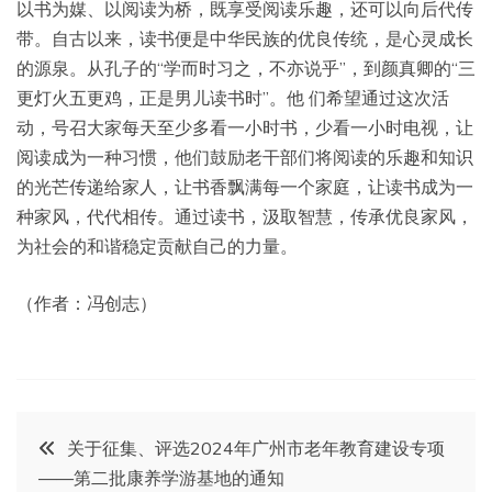
以书为媒、以阅读为桥，既享受阅读乐趣，还可以向后代传
带。自古以来，读书便是中华民族的优良传统，是心灵成长
的源泉。从孔子的“学而时习之，不亦说乎”，到颜真卿的“三
更灯火五更鸡，正是男儿读书时”。他 们希望通过这次活
动，号召大家每天至少多看一小时书，少看一小时电视，让
阅读成为一种习惯，他们鼓励老干部们将阅读的乐趣和知识
的光芒传递给家人，让书香飘满每一个家庭，让读书成为一
种家风，代代相传。通过读书，汲取智慧，传承优良家风，
为社会的和谐稳定贡献自己的力量。
（作者：冯创志）
文
关于征集、评选2024年广州市老年教育建设专项
——第二批康养学游基地的通知