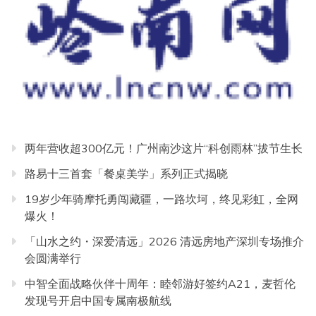
两年营收超300亿元！广州南沙这片“科创雨林”拔节生长
路易十三首套「餐桌美学」系列正式揭晓
19岁少年骑摩托勇闯藏疆，一路坎坷，终见彩虹，全网
爆火！
「山水之约・深爱清远」2026 清远房地产深圳专场推介
会圆满举行
中智全面战略伙伴十周年：睦邻游好签约A21，麦哲伦
发现号开启中国专属南极航线