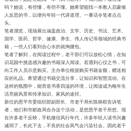
吗？她说，有些懂，有些不懂。她希望能找一本教人启蒙催
人反思的书，以便向年轻一代讲道理。一番话令笔者点点
头。
笔者溜览，现场展出涵盖政治、文学、历史、书法、艺术、
国学、医药、哲学、健康、养生、伟人传记等领域的经典书
籍，一些人们看到合心水的就掏腰包。
笔者了解到，在阅读过程中，老干部们可以放松心情，在知
识花园中挑选感兴趣的书籍深入阅读。若遇到心仪之书，可
向工作人员示意购买。主办单位根据购买书籍金额，赠送相
应的礼品。希望通过书籍交流分享，让知识和智慧流动。在
这样的氛围中，能营造书香四溢的环境，让阅读成为晚年生
活亮丽风景和传承知识、家风的途径。
新任的恩平市委组织部副部长、市老干局长陈炳权告诉笔
者，他们和市邮政局合办这个活动，是想恩平老干所想。现
在许多老干反映，手机微信风行年代，许多年轻人读书兴趣
减弱了，长此下去，不良的社会风气会污染社会。因此老干