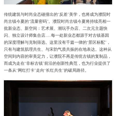
传统建筑与时尚业态碰撞出的“反差”美学，也将成为濮院时
尚古镇今夏的“流量密码”。濮院时尚古镇今夏将持续亮相一
批新业态、新空间：艺术展、潮玩手办店、二次元主题快
闪、独立设计师集合店……每一处新业态都源于对古镇基因
的深度理解与克制筛选。这里没有千篇一律的“景区标配”，
只有与建筑肌理共生、与宋韵气质共振的在地表达。这种从
空间到内容的审美定力，让濮院不再是传统古镇的复制品，
而成为走在“非标古镇”前沿的创新性典范，也为行业提供了
一条从“网红打卡”走向“长红共生”的破局路径。