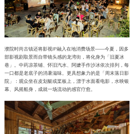
濮院时尚古镇还将影视IP融入在地消费场景——今夏，因多
部影视剧取景而自带镜头感的龙湾街，将化身为「旧夏冰
巷」。中药凉茶铺、怀旧汽水、阿嬷手作沙冰依次排列，每
一口都是老底子的消暑滋味。更具想象力的是「周末落日影
院」：观众坐在皮划艇或桨板上，漂于水面看电影，水映银
幕、风摇船身，成就一场流动的感官疗愈。