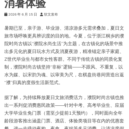
消暑体验
2026 年 6 月 15 日
软文发布
暑期已至，亲子游、毕业游、清凉游多元需求叠加，夏日文
旅市场呼唤更具辨识度的目的地。今夏，位于浙江桐乡的濮
院时尚古镇以“濮院水尚生活”为主题，在古镇化的场景中推
出多元化的夏日玩水方式及消夏夜游，精准锚定亲子家庭、
Z世代毕业生与都市女性客群。不同于传统古镇的同质化复
制，濮院时尚古镇坚持“非标”逻辑——不跟风、不重复，以
水为媒、以宋韵为魂、以审美为尺，在棋盘街巷间营造出返
“濮”归真的度假生活新范式。
据了解，为持续释放夏日文旅消费活力，濮院时尚古镇也推
出一系列促消费惠民政策——针对中考、高考毕业生、应届
大学毕业生免门票（需至少提前1天预约），同时面向全年
龄段游客推出涵盖门票、酒店、体验类项目等在内的优惠套
餐，进一步撬动夜购、夜食、夜娱等多元消费，让清凉度假