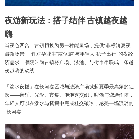
夜游新玩法：搭子结伴 古镇越夜越
嗨
当夜色四合，古镇切换为另一种能量场，提供“非标消夏夜
游新场景”。针对毕业生“散伙游”与年轻人“搭子出行”的夜经
济需求，濮院时尚古镇将广场、泳池、与街市串联成一条越
夜越嗨的动线。
「泼水夜摇」在长河宴区域与涟漪广场掀起夏季最高频的狂
欢——音乐、光影、市集、泡泡秀交织，啤酒与烧烤作陪，
年轻人可以在泼水与摇摆中完成社交破冰，感受一场流动的
“长河宴”。