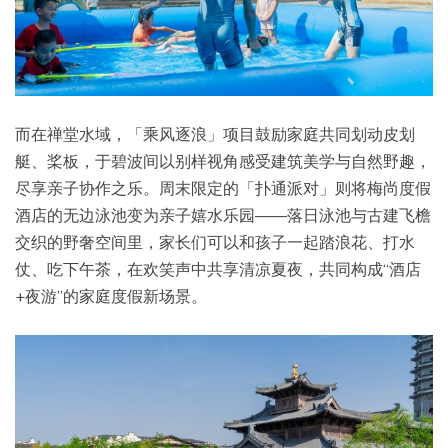
而在禅堂水域，「乘风逐浪」项目鼓励家庭共同划动皮划
艇、桨板，于碧波间以别样视角感受建筑美学与自然野趣，
尽享亲子协作之乐。周末限定的「扑通派对」则将梅尚度假
酒店的无边泳池变为亲子嬉水乐园——落日泳池与古建飞檐
交织的野奢空间里，家长们可以和孩子一起踏浪花、打水
仗、吃下午茶，在欢笑声
中共
享清凉夏夜，共同构成“酒店
+夜游”的家庭度假新场景。