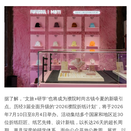
据了解，“文旅+研学”也将成为濮院时尚古镇今夏的新吸引
点。历经3届全面升级的“2026濮院折纸计划”，将于2026
年7月10日至8月4日举办。活动集结多个国家和地区近30
位折纸巨匠、纸艺先锋、设计新锐，以长达26天的超长周
期、更具深度的研学体系、面向公众开放公教周、展览，以