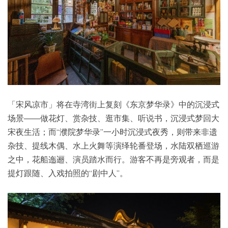
「宋风凉市」将在寺湾街上复刻《东京梦华录》中的沉浸式
场景——做花灯、赏杂技、逛市集、听说书，沉浸式梦回大
宋夜生活；而“濮院梦华录”一小时沉浸式夜秀，则带来非遗
杂技、提线木偶、水上火舞等演绎轮番登场，水陆双栖巡游
之中，花船迤逦、演员踏水而行。游客不再是旁观者，而是
提灯跟随、入戏拍照的“剧中人”。