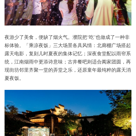
夜游少了美食，便缺了烟火气。濮院把“吃”也做成了一种非
标体验。「乘凉夜饭」三大场景各具风情：北廊棚广场搭起
露天电影，复刻儿时夏夜的集体记忆；深夜食堂配以雨帘系
统，江南烟雨中更添诗意味；古井餐吧则适合阖家团圆，再
现街坊邻里齐聚一堂的弄堂之乐，还原童年最纯粹的露天消
夏夜饭。