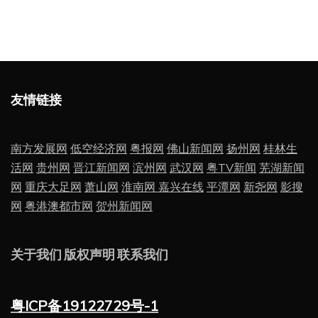
友情链接
南方发展网
低空经济网
粤报网
佛山新闻网
扬州网
桂林生
活网
贵州网
晋江新闻网
滨州网
武汉网
粤TV新闻
芜湖新闻
网
重庆大足网
萧山网
淮南网
嘉兴在线
平潭网
新尧网
影搜
网
粤港澳都市网
贺州新闻网
关于我们
版权声明
联系我们
粤ICP备19122729号-1