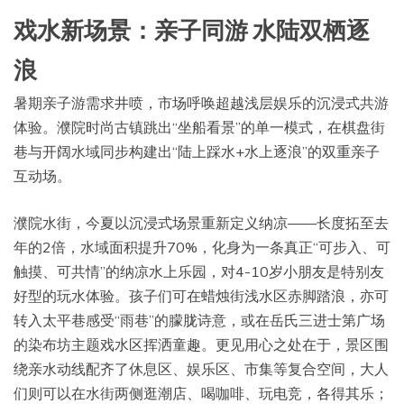
戏水新场景：亲子同游 水陆双栖逐
浪
暑期亲子游需求井喷，市场呼唤超越浅层娱乐的沉浸式共游
体验。濮院时尚古镇跳出“坐船看景”的单一模式，在棋盘街
巷与开阔水域同步构建出“陆上踩水+水上逐浪”的双重亲子
互动场。
濮院水街，今夏以沉浸式场景重新定义纳凉——长度拓至去
年的2倍，水域面积提升70%，化身为一条真正“可步入、可
触摸、可共情”的纳凉水上乐园，对4-10岁小朋友是特别友
好型的玩水体验。孩子们可在蜡烛街浅水区赤脚踏浪，亦可
转入太平巷感受“雨巷”的朦胧诗意，或在岳氏三进士第广场
的染布坊主题戏水区挥洒童趣。更见用心之处在于，景区围
绕亲水动线配齐了休息区、娱乐区、市集等复合空间，大人
们则可以在水街两侧逛潮店、喝咖啡、玩电竞，各得其乐；