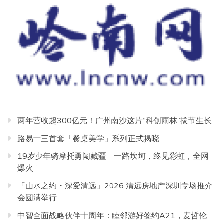
两年营收超300亿元！广州南沙这片“科创雨林”拔节生长
路易十三首套「餐桌美学」系列正式揭晓
19岁少年骑摩托勇闯藏疆，一路坎坷，终见彩虹，全网
爆火！
「山水之约・深爱清远」2026 清远房地产深圳专场推介
会圆满举行
中智全面战略伙伴十周年：睦邻游好签约A21，麦哲伦