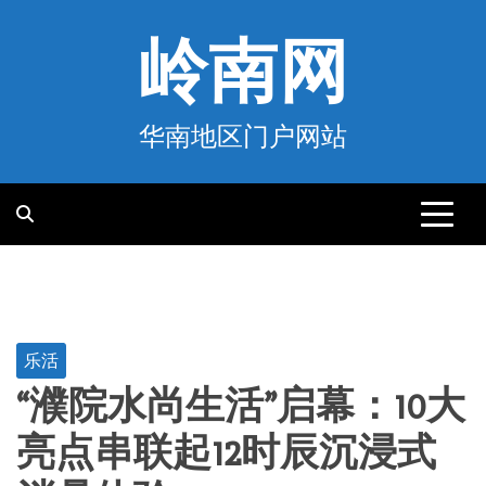
跳
至
岭南网
内
容
华南地区门户网站
乐活
“濮院水尚生活”启幕：10大
亮点串联起12时辰沉浸式